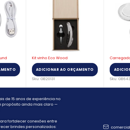
Carregador Wireless ABS
Caixa de
AMENTO
ADICIONAR AO ORÇAMENTO
ADICIO
Sku:
GB64375
Sku:
GB40
s de 15 anos de experiência no
 propósito ainda mais claro —
ara fortalecer conexões entre
recer brindes personalizados:
comercia