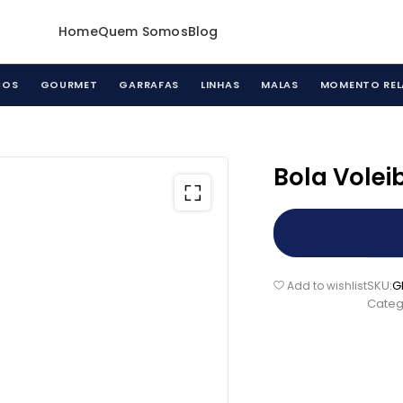
Home
Quem Somos
Blog
COS
GOURMET
GARRAFAS
LINHAS
MALAS
MOMENTO REL
Bola Volei
SKU:
G
Add to wishlist
Categ