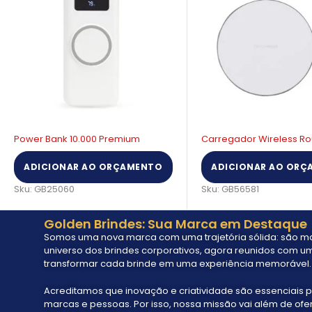
Carregador Wireless Round
Kit vinho Eco Wood
ADICIONAR AO ORÇAMENTO
ADICIONAR AO ORÇ
Sku:
GB56581
Sku:
GB20131
Golden Brindes: Sua Marca em Destaque
Somos uma nova marca com uma trajetória sólida: são mai
universo dos brindes corporativos, agora reunidos com um
transformar cada brinde em uma experiência memorável.
Acreditamos que inovação e criatividade são essenciais p
marcas e pessoas. Por isso, nossa missão vai além de ofe