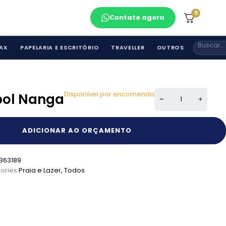
0
Contate agora
AX
PAPELARIA E ESCRITÓRIO
TRAVELLER
OUTROS
Disponível por encomenda
bol Nanga
ADICIONAR AO ORÇAMENTO
B63189
ories:
Praia e Lazer
,
Todos