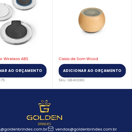
 Som Wood
Relógio Wood Pratic
NAR AO ORÇAMENTO
ADICIONAR AO ORÇAMENTO
080
Sku:
GB85340
l@goldenbrindes.com.br
vendas@goldenbrindes.com.br