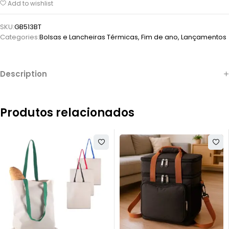
Add to wishlist
SKU:
GB513BT
Categories:
Bolsas e Lancheiras Térmicas
,
Fim de ano
,
Lançamentos
Description
Produtos relacionados