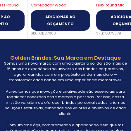
Carregador Wood
Hub Round Mid
ADICIONAR AO
ADICIONAR AO
ORÇAMENTO
ORÇAMENTO
Sku:
GB37060
Sku:
GB75379
Golden Brindes: Sua Marca em Destaque
Somos uma nova marca com uma trajetória sólida: são mais de
15 anos de experiência no universo dos brindes corporativos,
agora reunidos com um propósito ainda mais claro —
transformar cada brinde em uma experiência memorável.
Acreditamos que inovação e criatividade são essenciais para
fortalecer conexões entre marcas e pessoas. Por isso, nossa
missão vai além de oferecer brindes personalizados: criamos
soluções exclusivas, alinhadas aos valores e objetivos de cada
cliente.
Com um time ágil, comprometido e apaixonado pelo que faz,
entregamos não apenas produtos, mas ideias que encantam,