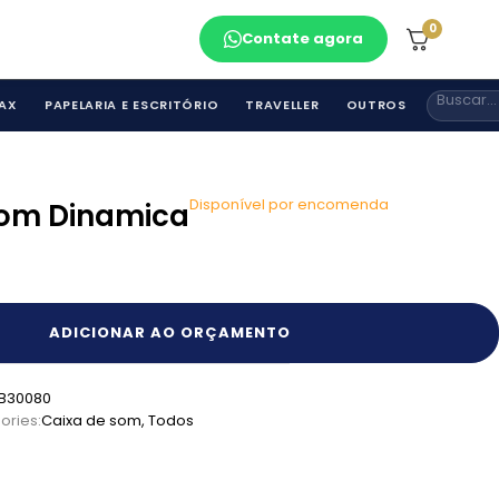
0
Contate agora
AX
PAPELARIA E ESCRITÓRIO
TRAVELLER
OUTROS
Disponível por encomenda
Som Dinamica
ADICIONAR AO ORÇAMENTO
B30080
ories:
Caixa de som
,
Todos