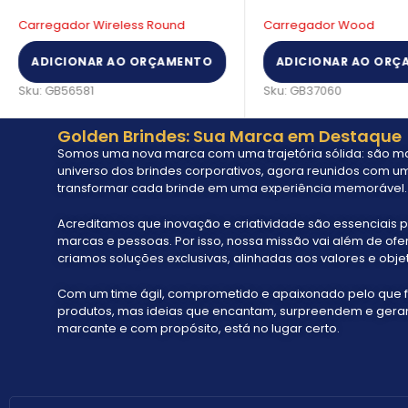
Carregador Wireless Round
Carregador Wood
ADICIONAR AO ORÇAMENTO
ADICIONAR AO ORÇ
Sku:
GB56581
Sku:
GB37060
Golden Brindes: Sua Marca em Destaque
Somos uma nova marca com uma trajetória sólida: são mai
universo dos brindes corporativos, agora reunidos com um
transformar cada brinde em uma experiência memorável.
Acreditamos que inovação e criatividade são essenciais p
marcas e pessoas. Por isso, nossa missão vai além de ofe
criamos soluções exclusivas, alinhadas aos valores e objet
Com um time ágil, comprometido e apaixonado pelo que 
produtos, mas ideias que encantam, surpreendem e geram 
marcante e com propósito, está no lugar certo.