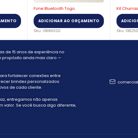
Fone Bluetooth Togo
Kit Churra
AMENTO
ADICIONAR AO ORÇAMENTO
ADICIO
Sku:
GB86020
Sku:
GB25
s de 15 anos de experiência no
 propósito ainda mais claro —
ara fortalecer conexões entre
recer brindes personalizados:
comercia
ivos de cada cliente.
faz, entregamos não apenas
valor. Se você busca algo diferente,