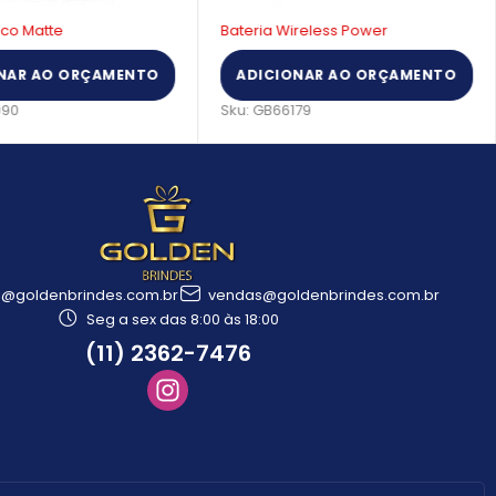
sco Matte
Bateria Wireless Power
NAR AO ORÇAMENTO
ADICIONAR AO ORÇAMENTO
090
Sku:
GB66179
l@goldenbrindes.com.br
vendas@goldenbrindes.com.br
Seg a sex das 8:00 às 18:00
(11) 2362-7476