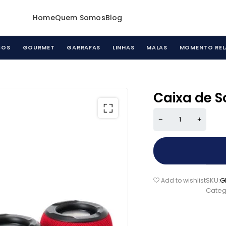
Home
Quem Somos
Blog
COS
GOURMET
GARRAFAS
LINHAS
MALAS
MOMENTO REL
Caixa de 
SKU:
G
Add to wishlist
Categ