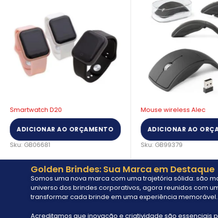
Smartwatch D20
Mouse wireless Alec
ADICIONAR AO ORÇAMENTO
ADICIONAR AO ORÇ
Sku:
GB06681
Sku:
GB99379
Golden Brindes: Sua Marca em Destaque
Somos uma nova marca com uma trajetória sólida: são mai
universo dos brindes corporativos, agora reunidos com um
transformar cada brinde em uma experiência memorável.
Acreditamos que inovação e criatividade são essenciais p