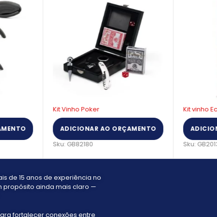
Kit Vinho Poker
Kit vinho 
AMENTO
ADICIONAR AO ORÇAMENTO
ADICIO
Sku:
GB82180
Sku:
GB201
s de 15 anos de experiência no
 propósito ainda mais claro —
ara fortalecer conexões entre