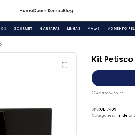
Home
Quem Somos
Blog
COS
GOURMET
GARRAFAS
LINHAS
MALAS
MOMENTO REL
o
Kit Petisco
Add to wishlist
SKU:
GB17409
Categories:
Fim de an