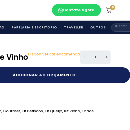
0
Contate agora
AX
PAPELARIA E ESCRITÓRIO
TRAVELLER
OUTROS
Disponível por encomenda
 e Vinho
ADICIONAR AO ORÇAMENTO
o
,
Gourmet
,
Kit Petiscos
,
Kit Queijo
,
Kit Vinho
,
Todos