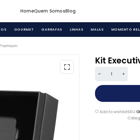
Home
Quem Somos
Blog
COS
GOURMET
GARRAFAS
LINHAS
MALAS
MOMENTO REL
o Premium
Kit Execut
SKU:
G
Add to wishlist
Categ