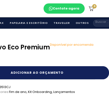
0
Contate agora
AX
PAPELARIA E ESCRITÓRIO
TRAVELLER
OUTROS
Disponível por encomenda
ivo Eco Premium
ADICIONAR AO ORÇAMENTO
B513CJ
ories:
Fim de ano
,
Kit Onboarding
,
Lançamentos