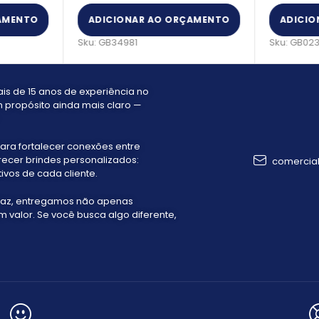
AMENTO
ADICIONAR AO ORÇAMENTO
ADICIO
Sku:
GB34981
Sku:
GB02
s de 15 anos de experiência no
 propósito ainda mais claro —
ara fortalecer conexões entre
recer brindes personalizados:
comercia
ivos de cada cliente.
faz, entregamos não apenas
valor. Se você busca algo diferente,