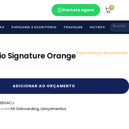
0
Contate agora
AX
PAPELARIA E ESCRITÓRIO
TRAVELLER
OUTROS
Disponível por encomenda
ório Signature Orange
ADICIONAR AO ORÇAMENTO
B504CJ
ories:
Kit Onboarding
,
Lançamentos