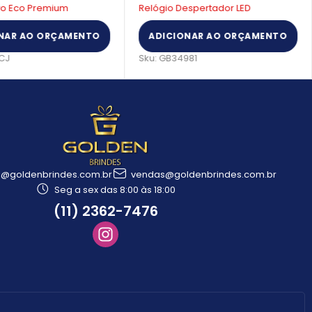
ivo Eco Premium
Relógio Despertador LED
NAR AO ORÇAMENTO
ADICIONAR AO ORÇAMENTO
CJ
Sku:
GB34981
l@goldenbrindes.com.br
vendas@goldenbrindes.com.br
Seg a sex das 8:00 às 18:00
(11) 2362-7476