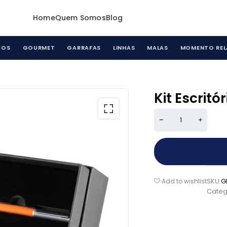
Home
Quem Somos
Blog
COS
GOURMET
GARRAFAS
LINHAS
MALAS
MOMENTO REL
Kit Escrit
SKU:
G
Add to wishlist
Categ