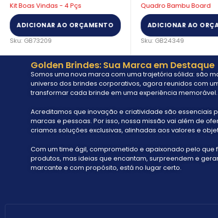
Kit Boas Vindas - 4 Pçs
Quadro Bambu Board
ADICIONAR AO ORÇAMENTO
ADICIONAR AO ORÇ
Sku:
GB73209
Sku:
GB24349
Golden Brindes: Sua Marca em Destaque
Somos uma nova marca com uma trajetória sólida: são mai
universo dos brindes corporativos, agora reunidos com um
transformar cada brinde em uma experiência memorável.
Acreditamos que inovação e criatividade são essenciais p
marcas e pessoas. Por isso, nossa missão vai além de ofe
criamos soluções exclusivas, alinhadas aos valores e objet
Com um time ágil, comprometido e apaixonado pelo que 
produtos, mas ideias que encantam, surpreendem e geram 
marcante e com propósito, está no lugar certo.