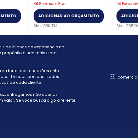
Kit Premium Eco
Kit Execut
AMENTO
ADICIONAR AO ORÇAMENTO
ADICIO
Sku:
GBKIT14
Sku:
GB513
s de 15 anos de experiência no
 propósito ainda mais claro —
ara fortalecer conexões entre
recer brindes personalizados:
comercia
ivos de cada cliente.
faz, entregamos não apenas
valor. Se você busca algo diferente,