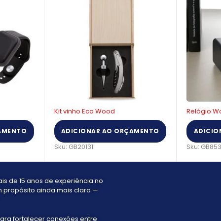
Relógio Wood Pratic
Fone Displ
AMENTO
ADICIONAR AO ORÇAMENTO
ADICIO
Sku:
GB85340
Sku:
GB48
s de 15 anos de experiência no
 propósito ainda mais claro —
ara fortalecer conexões entre