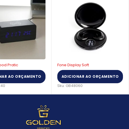
ay Soft
Caixa de Som Dinamica
NAR AO ORÇAMENTO
ADICIONAR AO ORÇAMENTO
060
Sku:
GB30080