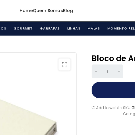
Home
Quem Somos
Blog
COS
GOURMET
GARRAFAS
LINHAS
MALAS
MOMENTO REL
Bloco de A
SKU:
G
Add to wishlist
Categ