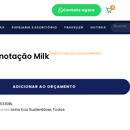
0
Contate agora
AX
PAPELARIA E ESCRITÓRIO
TRAVELLER
OUTROS
Disponível por encomenda
notação Milk
ADICIONAR AO ORÇAMENTO
B330BL
ories:
Linha Eco Sustentável
,
Todos