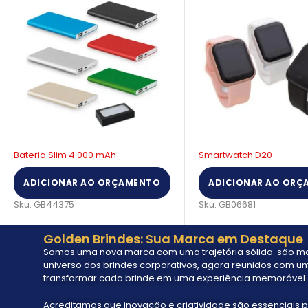
Smartwatch D20
Kit vinho Eco Wood
ADICIONAR AO ORÇAMENTO
ADICIONAR AO ORÇ
Sku:
GB06681
Sku:
GB20131
Golden Brindes: Sua Marca em Destaque
Somos uma nova marca com uma trajetória sólida: são mai
universo dos brindes corporativos, agora reunidos com um
transformar cada brinde em uma experiência memorável.
Acreditamos que inovação e criatividade são essenciais p