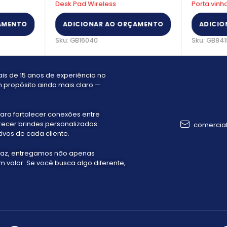
Desk Pad Wireless
Porta vinh
AMENTO
ADICIONAR AO ORÇAMENTO
ADICIO
Sku:
GB16040
Sku:
GB841
s de 15 anos de experiência no
 propósito ainda mais claro —
ara fortalecer conexões entre
recer brindes personalizados:
comercia
ivos de cada cliente.
faz, entregamos não apenas
valor. Se você busca algo diferente,