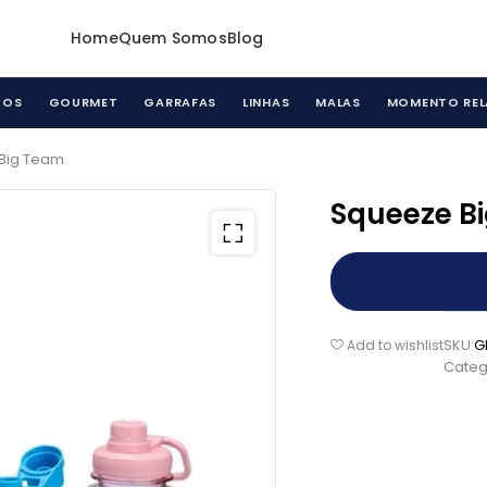
Home
Quem Somos
Blog
COS
GOURMET
GARRAFAS
LINHAS
MALAS
MOMENTO REL
Big Team
Squeeze B
SKU:
G
Add to wishlist
Categ