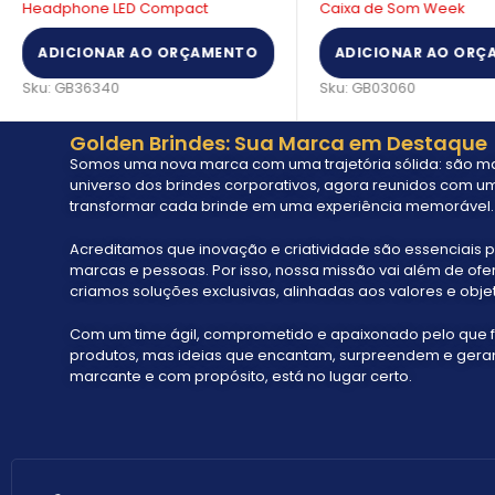
Headphone LED Compact
Caixa de Som Week
ADICIONAR AO ORÇAMENTO
ADICIONAR AO ORÇ
Sku:
GB36340
Sku:
GB03060
Golden Brindes: Sua Marca em Destaque
Somos uma nova marca com uma trajetória sólida: são mai
universo dos brindes corporativos, agora reunidos com um
transformar cada brinde em uma experiência memorável.
Acreditamos que inovação e criatividade são essenciais p
marcas e pessoas. Por isso, nossa missão vai além de ofe
criamos soluções exclusivas, alinhadas aos valores e objet
Com um time ágil, comprometido e apaixonado pelo que 
produtos, mas ideias que encantam, surpreendem e geram 
marcante e com propósito, está no lugar certo.