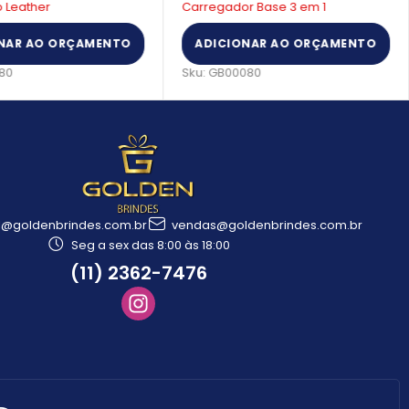
o Leather
Carregador Base 3 em 1
NAR AO ORÇAMENTO
ADICIONAR AO ORÇAMENTO
80
Sku:
GB00080
l@goldenbrindes.com.br
vendas@goldenbrindes.com.br
Seg a sex das 8:00 às 18:00
(11) 2362-7476