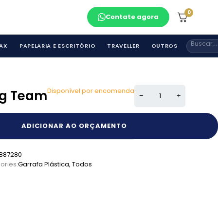
0
Contate agora
AX
PAPELARIA E ESCRITÓRIO
TRAVELLER
OUTROS
Disponível por encomenda
ig Team
ADICIONAR AO ORÇAMENTO
B87280
ories:
Garrafa Plástica
,
Todos