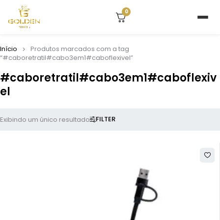
0
Início
Produtos marcados com a tag
“#caboretratil#cabo3em1#caboflexivel”
#caboretratil#cabo3em1#caboflexiv
el
FILTER
Exibindo um único resultado