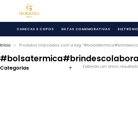
CANECAS E COPOS
DATAS COMEMORATIVAS
ELETRÔNI
Início
Produtos marcados com a tag “#bolsatermica#brindesc
#bolsatermica#brindescolabor
Exibindo um único resultad
Categorias