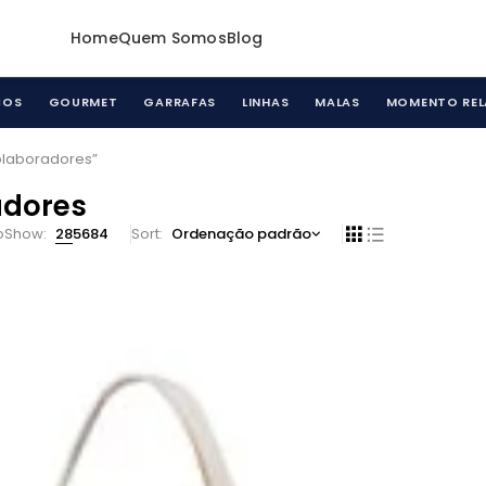
Home
Quem Somos
Blog
COS
GOURMET
GARRAFAS
LINHAS
MALAS
MOMENTO REL
olaboradores”
adores
o
Show:
28
56
84
Sort
Ordenação padrão